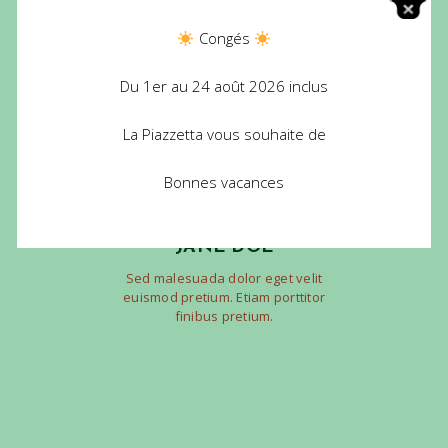
Congés
Du 1er au 24 août 2026 inclus
La Piazzetta vous souhaite de
Bonnes vacances
F & B MANAGER
JANE DOE
Sed malesuada dolor eget velit
euismod pretium. Etiam porttitor
finibus pretium.