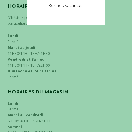
Bonnes vacances
HORAIRES DES CUISINES
N’hésitez pas à nous contacter pour toutes demandes
particulières.
Lundi
Fermé
Mardi au jeudi
11H30/14H - 18H/21H30
Vendredi et Samedi
11H30/14H - 18H/22H00
Dimanche et jours fériés
Fermé
HORAIRES DU MAGASIN
Lundi
Fermé
Mardi au vendredi
8H30/14H30 – 17H/21H30
Samedi