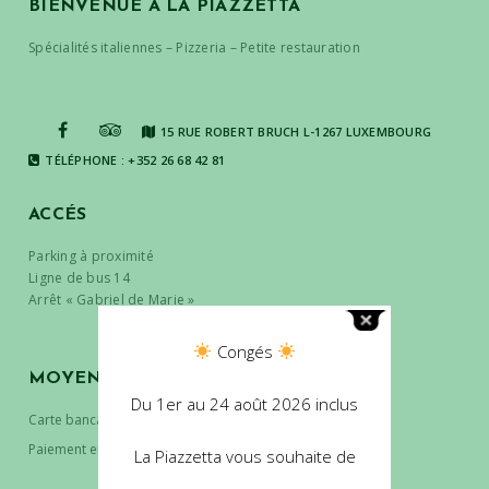
BIENVENUE À LA PIAZZETTA
Spécialités italiennes – Pizzeria – Petite restauration
15 RUE ROBERT BRUCH L-1267 LUXEMBOURG
TÉLÉPHONE : +352 26 68 42 81
ACCÉS
Parking à proximité
Ligne de bus 14
Arrêt « Gabriel de Marie »
Congés
MOYENS DE PAIEMENT
Du 1er au 24 août 2026 inclus
Carte bancaire
Paiement en espèce
La Piazzetta vous souhaite de